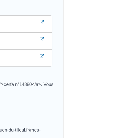
6">cerfa n°14880</a>. Vous
en-du-tilleul.fr/mes-