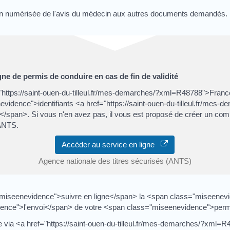
ion numérisée de l'avis du médecin aux autres documents demandés.
ne de permis de conduire en cas de fin de validité
"https://saint-ouen-du-tilleul.fr/mes-demarches/?xml=R48788">Fra
idence">identifiants <a href="https://saint-ouen-du-tilleul.fr/mes-d
an>. Si vous n'en avez pas, il vous est proposé de créer un comp
'ANTS.
Accéder au service en ligne
Agence nationale des titres sécurisés (ANTS)
iseenevidence">suivre en ligne</span> la <span class="miseenevi
ence">l'envoi</span> de votre <span class="miseenevidence">perm
le via <a href="https://saint-ouen-du-tilleul.fr/mes-demarches/?xm