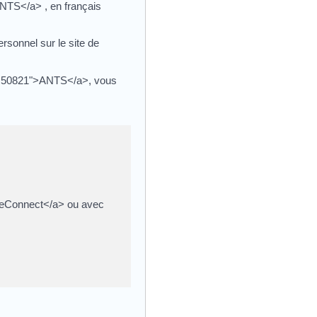
ANTS</a> , en français
rsonnel sur le site de
l=R50821">ANTS</a>, vous
nceConnect</a> ou avec