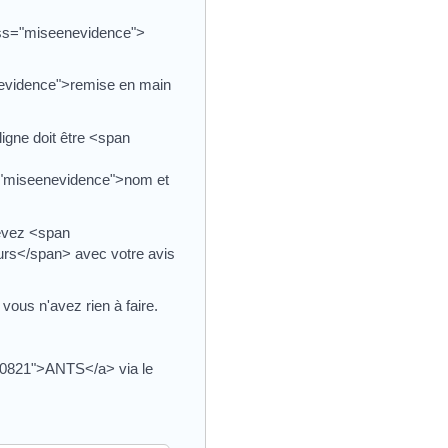
ass="miseenevidence">
nevidence">remise en main
igne doit être <span
s="miseenevidence">nom et
evez <span
urs</span> avec votre avis
ous n'avez rien à faire.
R50821">ANTS</a> via le