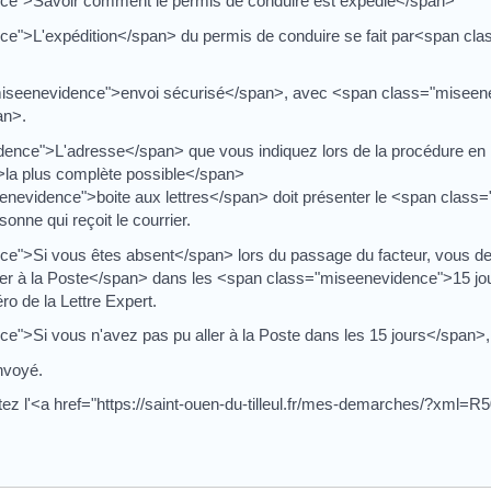
ce">Savoir comment le permis de conduire est expédié</span>
e">L'expédition</span> du permis de conduire se fait par<span cl
="miseenevidence">envoi sécurisé</span>, avec <span class="misee
an>.
nce">L'adresse</span> que vous indiquez lors de la procédure en l
la plus complète possible</span>
enevidence">boite aux lettres</span> doit présenter le <span clas
nne qui reçoit le courrier.
e">Si vous êtes absent</span> lors du passage du facteur, vous d
er à la Poste</span> dans les <span class="miseenevidence">15 jo
o de la Lettre Expert.
">Si vous n'avez pas pu aller à la Poste dans les 15 jours</span>, v
nvoyé.
tez l'<a href="https://saint-ouen-du-tilleul.fr/mes-demarches/?xml=