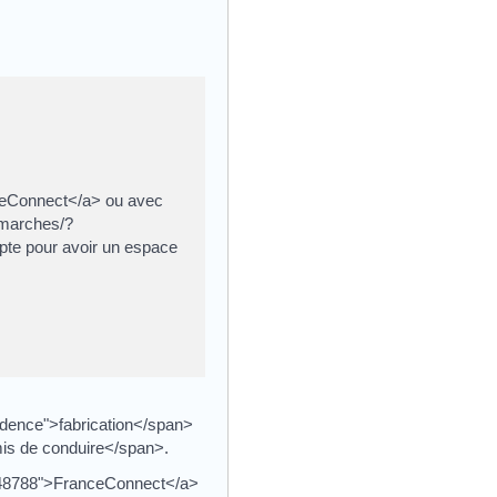
nceConnect</a> ou avec
emarches/?
te pour avoir un espace
dence">fabrication</span>
is de conduire</span>.
l=R48788">FranceConnect</a>